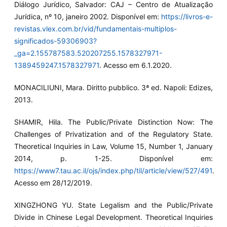
Diálogo Jurídico, Salvador: CAJ – Centro de Atualização
Jurídica, nº 10, janeiro 2002. Disponível em:
https://livros-e-
revistas.vlex.com.br/vid/fundamentais-multiplos-
significados-59306903?
_ga=2.155787583.520207255.1578327971-
1389459247.1578327971
. Acesso em 6.1.2020.
MONACILIUNI, Mara. Diritto pubblico. 3ª ed. Napoli: Edizes,
2013.
SHAMIR, Hila. The Public/Private Distinction Now: The
Challenges of Privatization and of the Regulatory State.
Theoretical Inquiries in Law, Volume 15, Number 1, January
2014, p. 1-25. Disponível em:
https://www7.tau.ac.il/ojs/index.php/til/article/view/527/491
.
Acesso em 28/12/2019.
XINGZHONG YU. State Legalism and the Public/Private
Divide in Chinese Legal Development. Theoretical Inquiries