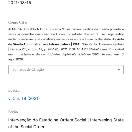
2021-08-15
Como Citar
ALMEIDA, Edvaldo Nilo de. Sistema S: lei, pessoa jurídica de direito privado e
serviços constitucionais não exclusivos de estado: System S: law, legal entity
under private law and constitutional services not exclusive to the state.
Revista
de Direito Administrativo e Infraestrutura | RDAI
, São Paulo: Thomson Reuters
| Livraria RT, v. 5, n. 18, p. 97–120, 2021. DOI: 10.48143/rdai.18.ena. Disponível
em: https://www.rdai.com.br/index.php/rdai/article/view/392. Acesso em: 6
ago. 2026.
Fomatos de Citação
Edição
v. 5 n. 18 (2021)
Seção
Intervenção do Estado na Ordem Social | Intervening State
of the Social Order