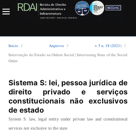
Início
/
Arquivos
/
v. 5 n. 18 (2021)
/
Intervenção do Estado na Ordem Social | Intervening State of the Social
Order
Sistema S: lei, pessoa jurídica de
direito privado e serviços
constitucionais não exclusivos
de estado
System S: law, legal entity under private law and constitutional
services not exclusive to the state