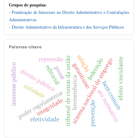
Grupos de pesquisa:
-
Ponderação de Interesses no Direito Administrativo e Contrafações
Administrativas
-
Direito Administrativo da Infraestrutura e dos Serviços Públicos
Palavras-chave
seleção
repressão
tribunal de contas da união
federação
sistema nacional de emprego
efeito vinculante
garantismo
interesse público
editorial
posse
direito público
hermenêutica
bem comum
nulidade
ato normativo
poder regulamentar
integridade
prevenção
efetividade