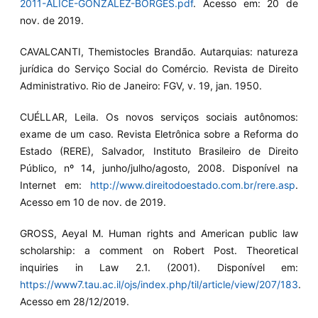
2011-ALICE-GONZALEZ-BORGES.pdf
. Acesso em: 20 de
nov. de 2019.
CAVALCANTI, Themistocles Brandão. Autarquias: natureza
jurídica do Serviço Social do Comércio. Revista de Direito
Administrativo. Rio de Janeiro: FGV, v. 19, jan. 1950.
CUÉLLAR, Leila. Os novos serviços sociais autônomos:
exame de um caso. Revista Eletrônica sobre a Reforma do
Estado (RERE), Salvador, Instituto Brasileiro de Direito
Público, nº 14, junho/julho/agosto, 2008. Disponível na
Internet em:
http://www.direitodoestado.com.br/rere.asp
.
Acesso em 10 de nov. de 2019.
GROSS, Aeyal M. Human rights and American public law
scholarship: a comment on Robert Post. Theoretical
inquiries in Law 2.1. (2001). Disponível em:
https://www7.tau.ac.il/ojs/index.php/til/article/view/207/183
.
Acesso em 28/12/2019.