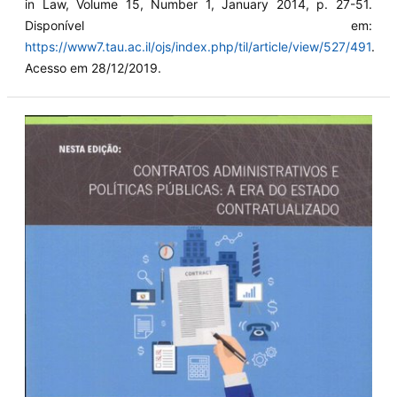
in Law, Volume 15, Number 1, January 2014, p. 27-51.
Disponível em:
https://www7.tau.ac.il/ojs/index.php/til/article/view/527/491
.
Acesso em 28/12/2019.