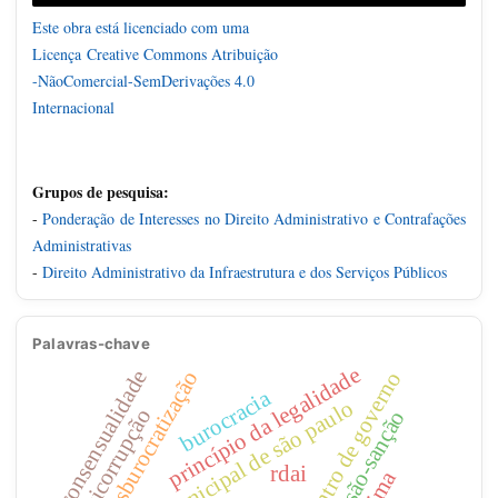
Este obra está licenciado com uma
Licença
Creative Commons Atribuição
-NãoComercial-SemDerivações 4.0
Internacional
Grupos de pesquisa:
-
Ponderação de Interesses no Direito Administrativo e Contrafações
Administrativas
-
Direito Administrativo da Infraestrutura e dos Serviços Públicos
Palavras-chave
princípio da legalidade
consensualidade
desburocratização
centro de governo
burocracia
prefeitura municipal de são paulo
lei anticorrupção
rescisão-sanção
rdai