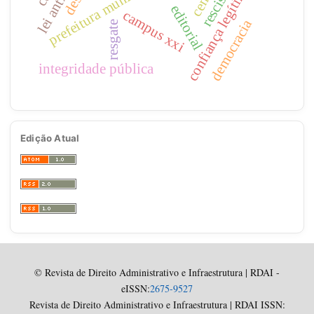
confiança legítima
editorial
campus xxi
democracia
resgate
integridade pública
Edição Atual
© Revista de Direito Administrativo e Infraestrutura | RDAI -
eISSN:
2675-9527
Revista de Direito Administrativo e Infraestrutura | RDAI ISSN: