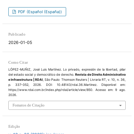
PDF (Español (España))
Publicado
2026-01-05
Como Citar
LÓPEZ-MUÑIZ, José Luis Martínez. Lo privado, expresión de la libertad, pilar
del estado social y democrático de derecho.
Revista de Direito Administrativo
e Infraestrutura | RDAI
, São Paulo: Thomson Reuters | Livraria RT, v. 10, n. 36,
p. 337–352, 2026. DOI: 10.48143/rdai.36.Martinez. Disponível em:
https://www.rdai.com.br/index.php/rdai/article/view/850. Acesso em: 9 ago.
2026.
Fomatos de Citação
Edição