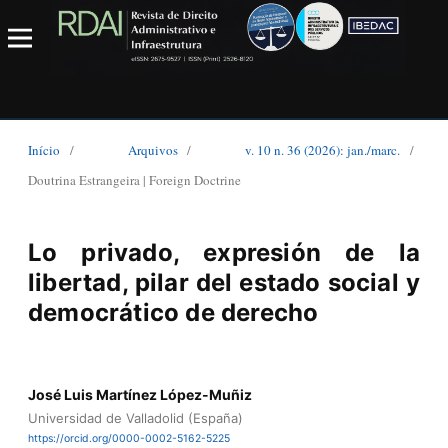
Início
/
Arquivos
/
v. 10 n. 36 (2026): jan./marc.
/
Doutrina Estrangeira | Foreign Doctrine
Lo privado, expresión de la
libertad, pilar del estado social y
democrático de derecho
José Luis Martínez López-Muñiz
Universidad de Valladolid (España)
https://orcid.org/0000-0002-5162-5225