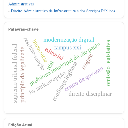
Administrativas
-
Direito Administrativo da Infraestrutura e dos Serviços Públicos
Palavras-chave
rescisão-sanção
modernização digital
burocracia
omissão legislativa
prefeitura municipal de são paulo
supremo tribunal federal
campus xxi
editorial
princípio da legalidade
resgate
rdai
confiança legítima
centro de governo
lei anticorrupção
direito disciplinar
Edição Atual