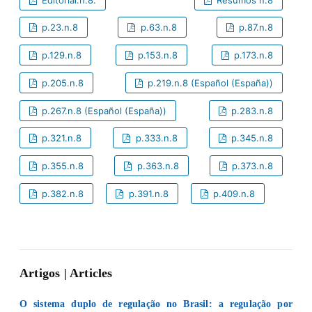
p.23.n.8
p.63.n.8
p.87.n.8
p.129.n.8
p.153.n.8
p.173.n.8
p.205.n.8
p.219.n.8 (Español (España))
p.267.n.8 (Español (España))
p.283.n.8
p.321.n.8
p.333.n.8
p.345.n.8
p.355.n.8
p.363.n.8
p.373.n.8
p.382.n.8
p.391.n.8
p.409.n.8
Artigos | Articles
O sistema duplo de regulação no Brasil: a regulação por