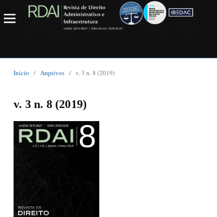
Início
/
Arquivos
/
v. 3 n. 8 (2019)
v. 3 n. 8 (2019)